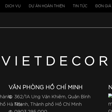
DỊCH VỤ
DỰ ÁN HOÀN THIỆN
TIN TỨC
ĐƠN GIÁ
VIETDECOR
VĂN PHÒNG HỒ CHÍ MINH
N
☮
Thành
362/1A Ung Văn Khiêm, Quận Bình
phố Hà Nội
Thạnh, Thành phố Hồ Chí Minh
✆
0903 295 000