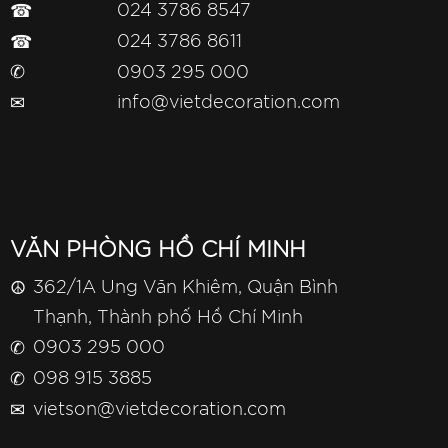
☎
024 3786 8547
☎
024 3786 8611
✆
0903 295 000
✉
info@vietdecoration.com
VĂN PHÒNG HỒ CHÍ MINH
☮
362/1A Ung Văn Khiêm, Quận Bình
Thạnh, Thành phố Hồ Chí Minh
✆
0903 295 000
✆
098 915 3885
✉
vietson@vietdecoration.com