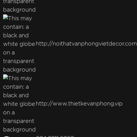
http://noithatvanphongvietdecor.com
http://www.thietkevanphong.vip