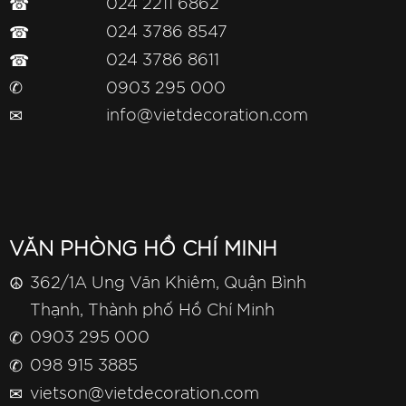
☎
024 2211 6862
☎
024 3786 8547
☎
024 3786 8611
✆
0903 295 000
✉
info@vietdecoration.com
VĂN PHÒNG HỒ CHÍ MINH
☮
362/1A Ung Văn Khiêm, Quận Bình
Thạnh, Thành phố Hồ Chí Minh
✆
0903 295 000
✆
098 915 3885
✉
vietson@vietdecoration.com