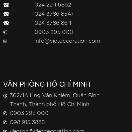
☎
024 2211 6862
☎
024 3786 8547
☎
024 3786 8611
✆
0903 295 000
✉
info@vietdecoration.com
VĂN PHÒNG HỒ CHÍ MINH
☮
362/1A Ung Văn Khiêm, Quận Bình
Thạnh, Thành phố Hồ Chí Minh
✆
0903 295 000
✆
098 915 3885
✉
vietson@vietdecoration.com