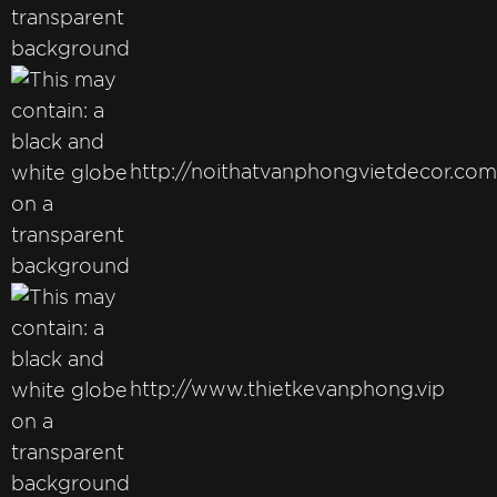
http://noithatvanphongvietdecor.com
http://www.thietkevanphong.vip