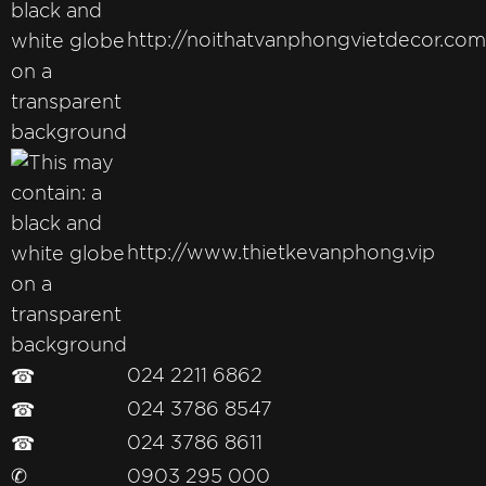
http://noithatvanphongvietdecor.com
http://www.thietkevanphong.vip
☎
024 2211 6862
☎
024 3786 8547
☎
024 3786 8611
✆
0903 295 000