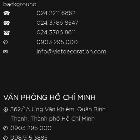
☎
024 2211 6862
☎
024 3786 8547
☎
024 3786 8611
✆
0903 295 000
✉
info@vietdecoration.com
VĂN PHÒNG HỒ CHÍ MINH
☮
362/1A Ung Văn Khiêm, Quận Bình
Thạnh, Thành phố Hồ Chí Minh
✆
0903 295 000
✆
098 915 3885