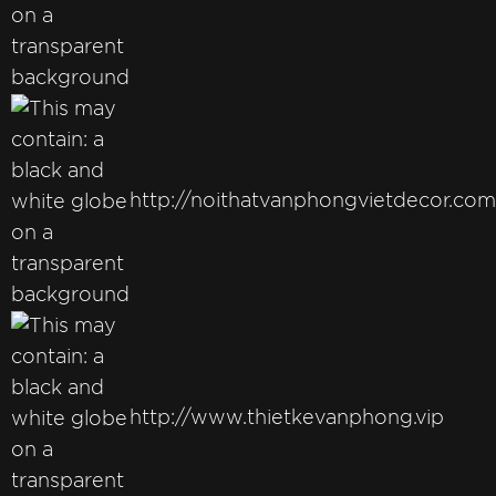
http://noithatvanphongvietdecor.com
http://www.thietkevanphong.vip